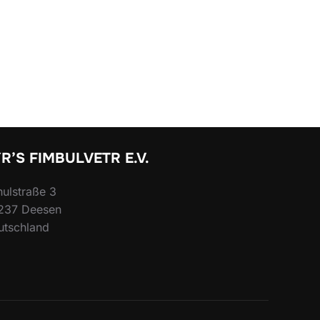
R’S FIMBULVETR E.V.
ulstraße 3
237 Deesen
utschland