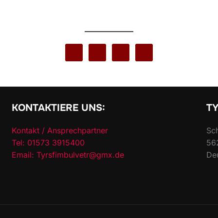
KONTAKTIERE UNS:
TY
Kontakt / Ansprechpartner
Sch
Tel: 01573 3915400
56
Email: Tyrsfimbulvetr@gmx.de
De