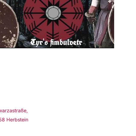
arza­straße,
8 Herbstein