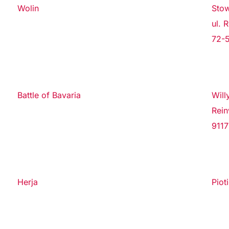
Wolin
Stow
ul. 
72-5
Battle of Bavaria
Will
Rein
9117
Herja
Piot