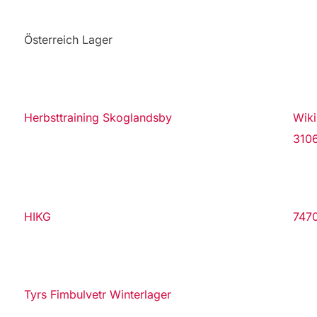
Österreich Lager
Herbst­training Skoglandsby
Wiki
3106
HIKG
7470
Tyrs Fimbulvetr Winterlager