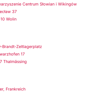
arzyszenie Centrum Słowian i Wikingów
Recław 37
10 Wolin
y-Brandt-Zeltlager­platz
warz­hofen 17
7 Thalmässing
ier, Frankreich