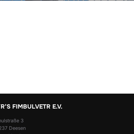
R’S FIMBULVETR E.V.
ulstraße 3
237 Deesen